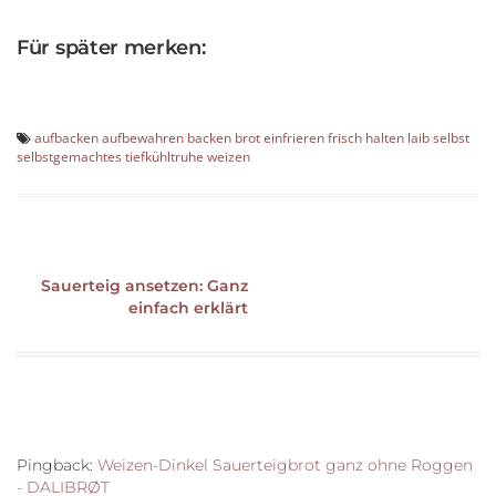
Für später merken:
aufbacken
aufbewahren
backen
brot
einfrieren
frisch
halten
laib
selbst
selbstgemachtes
tiefkühltruhe
weizen
Sauerteig ansetzen: Ganz
Beitragsnavigation
einfach erklärt
Pingback:
Weizen-Dinkel Sauerteigbrot ganz ohne Roggen
- DALIBRØT